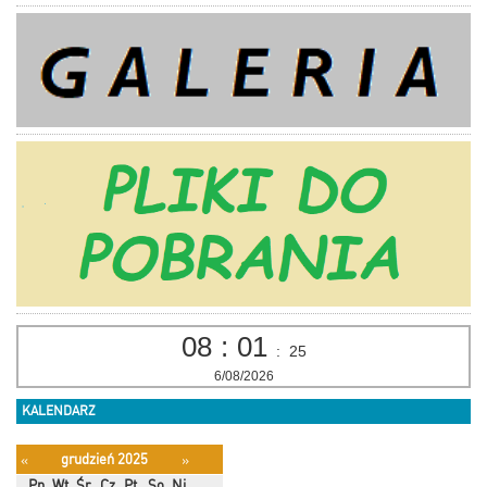
08
:
01
:
25
6/08/2026
KALENDARZ
grudzień 2025
«
»
Pn
Wt
Śr
Cz
Pt
So
Ni