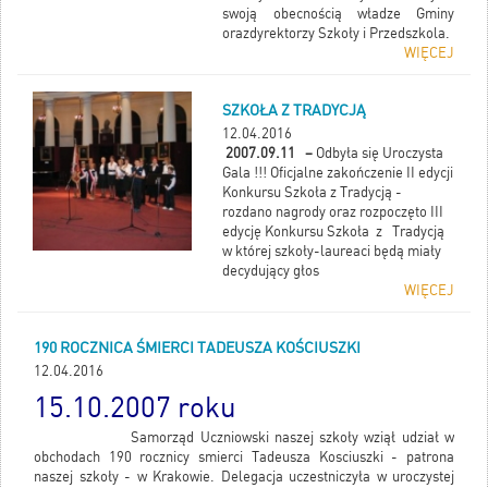
swoją obecnością władze Gminy
orazdyrektorzy Szkoły i Przedszkola.
WIĘCEJ
SZKOŁA Z TRADYCJĄ
12.04.2016
2007.09.11 –
Odbyła się Uroczysta
Gala !!! Oficjalne zakończenie II edycji
Konkursu Szkoła z Tradycją -
rozdano nagrody oraz rozpoczęto III
edycję Konkursu Szkoła z Tradycją
w której szkoły-laureaci będą miały
decydujący głos
WIĘCEJ
190 ROCZNICA ŚMIERCI TADEUSZA KOŚCIUSZKI
12.04.2016
15.10.2007 roku
Samorząd Uczniowski naszej szkoły wziął udział w
obchodach 190 rocznicy smierci Tadeusza Kosciuszki - patrona
naszej szkoły - w Krakowie. Delegacja uczestniczyła w uroczystej