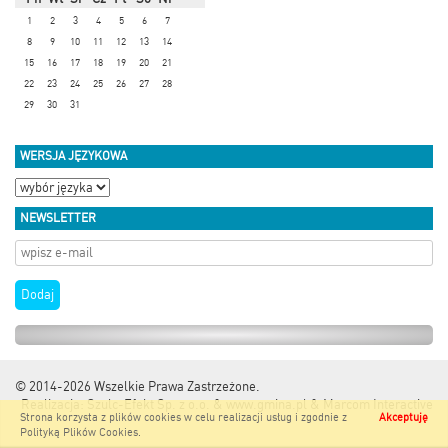
1
2
3
4
5
6
7
8
9
10
11
12
13
14
15
16
17
18
19
20
21
22
23
24
25
26
27
28
29
30
31
WERSJA JĘZYKOWA
NEWSLETTER
© 2014-2026
Wszelkie Prawa Zastrzeżone.
Realizacja:
Szulc-Efekt Sp. z o.o. & www.gmina.pl
&
Marcom Interactive
Strona korzysta z plików cookies w celu realizacji usług i zgodnie z
Akceptuję
Polityką Plików Cookies
.