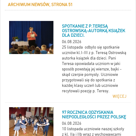
ARCHIWUM NEWSÓW, STRONA 51
SPOTKANIE Z P.TERESĄ
OSTROWSKĄ-AUTORKĄ KSIĄŻEK
DLA DZIECI.
06.08.2026
25 listopada odbyło się spotkanie
uczniów kl.I-III z p. Teresą Ostrowską
autorka książek dla dzieci. Pani
Teresa opowiadała uczniom w jaki
sposób powstają jej wiersze, bajki -
skąd czerpie pomysły. Uczniowie
przygotowali się do spotkania z
każdej klasy uczeń lub uczniowie
recytowali poezję p. Teresy.
WIĘCEJ
97 ROCZNICA ODZYSKANIA
NIEPODLEGŁOŚCI PRZEZ POLSKĘ
06.08.2026
10 listopada uczniowie naszej szkoły
z kl. IIa i IIb wraz z wychowawcami