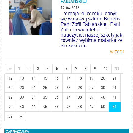
FABJAŃSKIEJ
12.04.2016
9 maja 2009 roku odbył
się w naszej szkole Benefis
Pani Zofii Fabjańskiej. Pani
Zofia to wieloletni
nauczyciel naszej szkoły jak
również wybitna malarka ze
Szczekocin.
WIĘCEJ
«
1
2
3
4
5
6
7
8
9
10
11
12
13
14
15
16
17
18
19
20
21
22
23
24
25
26
27
28
29
30
31
32
33
34
35
36
37
38
39
40
41
42
43
44
45
46
47
48
49
50
51
52
»
ZAPRASZAMY: