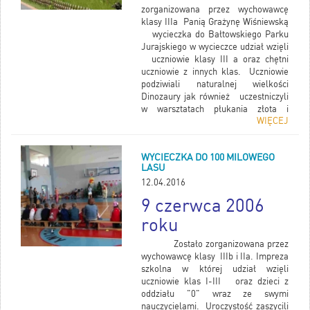
zorganizowana przez wychowawcę
klasy IIIa Panią Grażynę Wiśniewską
wycieczka do Bałtowskiego Parku
Jurajskiego w wycieczce udział wzięli
uczniowie klasy III a oraz chętni
uczniowie z innych klas. Uczniowie
podziwiali naturalnej wielkości
Dinozaury jak również uczestniczyli
w warsztatach płukania złota i
WIĘCEJ
malowania figurek.
WYCIECZKA DO 100 MILOWEGO
LASU
12.04.2016
9 czerwca 2006
roku
Zostało zorganizowana przez
wychowawcę klasy IIIb i IIa. Impreza
szkolna w której udział wzięli
uczniowie klas I-III oraz dzieci z
oddziału "0" wraz ze swymi
nauczycielami. Uroczystość zaszycili