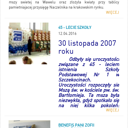
mszy swietej na Wawelu oraz złożyła kwiaty przy tablicy
pamietniajacej przysięgę Naczelnika na krakowskim rynku.
WIĘCEJ
45 - LECIE SZKOŁY
12.04.2016
30 listopada 2007
roku
Odbyły się uroczystości
związane z 45 - leciem
istnienia Szkoły
Podstawowej Nr 1 w
Szczekocinach.
Uroczystości rozpoczęły sie
Mszą św. w kościele pw. św.
Bartłomieja. Ta msza była
niezwykła, gdyż spotkało się
na niej kilka pokoleń:
dyrektorzy, nauczyciele
WIĘCEJ
emeryci, nauczyciele czynni,
rodzice, uczniowie,
BENEFIS PANI ZOFII
absolwenci szkoły.