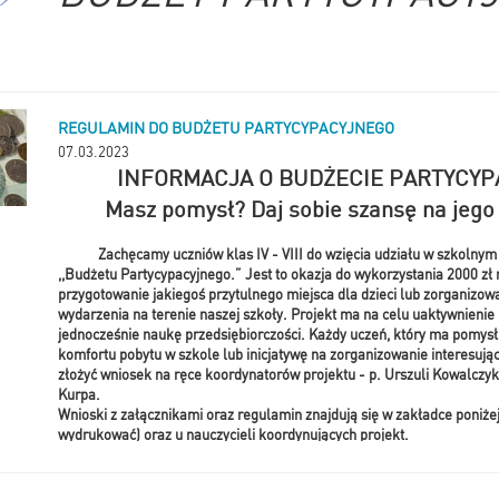
REGULAMIN DO BUDŻETU PARTYCYPACYJNEGO
07.03.2023
INFORMACJA O BUDŻECIE PARTYCY
Masz pomysł? Daj sobie szansę na jego 
Zachęcamy uczniów klas IV - VIII do wzięcia udziału w szkolny
,,Budżetu Partycypacyjnego.” Jest to okazja do wykorzystania 2000 zł 
przygotowanie jakiegoś przytulnego miejsca dla dzieci lub zorganizo
wydarzenia na terenie naszej szkoły. Projekt ma na celu uaktywnienie 
jednocześnie naukę przedsiębiorczości. Każdy uczeń, który ma pomysł
komfortu pobytu w szkole lub inicjatywę na zorganizowanie interesuj
złożyć wniosek na ręce koordynatorów projektu - p. Urszuli Kowalczyk
Kurpa.
Wnioski z załącznikami oraz regulamin znajdują się w zakładce poniże
wydrukować) oraz u nauczycieli koordynujących projekt.
Termin składania wniosków mija 28.03.2023r. Najlepszy, wyłoniony w
projekt, zostanie zrealizowany do końca czerwca bieżącego roku. Zap