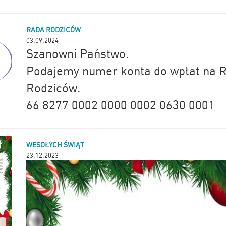
Wsparciem objętych zostanie 85 uczniów szkoły, w tym 45 dziewczynek
Celem projektu jest również podniesienie kwalifikacji 12 nauczycieli, w 
mężczyzn i nabycie umiejętności pozwalających na dostosowanie eduka
RADA RODZICÓW
W szkołach zostanie uzupełnione wyposażenie o nowoczesne pomoce d
ICT, co umożliwi prowadzenie zajęć z wykorzystaniem TIK.
03.09.2024
Informacje o projekcie będą pojawiały się na stronie internetowej szko
Szanowni Państwo.
Szczekociny: www.szczekociny.pl
Podajemy numer konta do wpłat na 
Rodziców.
66 8277 0002 0000 0002 0630 0001
WESOŁYCH ŚWIĄT
23.12.2023