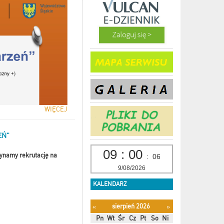
WIĘCEJ
EŃ"
09
:
00
ynamy rekrutację na
:
07
9/08/2026
KALENDARZ
sierpień 2026
«
»
Pn
Wt
Śr
Cz
Pt
So
Ni