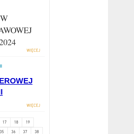
ÓW
TAWOWEJ
2024
WIĘCEJ
I
TEROWEJ
I
WIĘCEJ
17
18
19
35
36
37
38