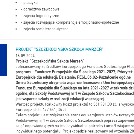
- plastyka
- doradztwo zawodowe
- zajęcia logopedyczne
- zajęcia rozwijające kompetencje emocjonalno-społeczne
- zajęcia socjoterapeutyczne
- terapia pedagogiczna
- trening umiejętności społecznych
PROJEKT "SZCZEKOCIŃSKA SZKOŁA MARZEŃ"
16.09.2024
Projekt "Szczekocińska Szkoła Marzeń
”
dofinansowany ze środków Europejskiego Funduszu Społecznego Plu
programu: Fundusze Europejskie dla Śląskiego 2021-2027; Prioryte
Europejskie dla edukacji; Działanie: FESL.06.02-Kształcenie ogólne
Gmina Szczekociny otrzymała wsparcie finansowe z Unii Europejskie
Fundusze Europejskie dla Śląskiego na lata 2021-2027 w zakresie dzia
ogólne, dla Szkoły Podstawowej nr 1 w Zespole Szkół w Szczekocinac
jest wsparcie szkoły w realizacji edukacji włączającej.
Wartość projektu (całkowity koszt projektu) to 561 931,00 zł, a wyso
Europejskich to 477 641, 35 zł.
Celem projektu jest zwiększenie szans edukacyjnych uczniów uczących
Podstawowej nr 1 w Zespole Szkół w Szczekocinach poprzez zapewni
zajęć odpowiadających na ich indywidualne potrzeby i umożliwiające ro
indywidualnego potencjału. Projekt będzie realizowany od września 20