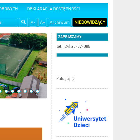
SOBOWYCH
DEKLARACJA DOSTĘPNOŚCI
A-
A+
Archiwum
NIEDOWIDZĄCY
ZAPRASZAMY:
tel. (34) 35-57-085
Zaloguj >