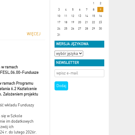
1
2
3
4
5
6
7
8
9
10
11
12
13
14
15
16
17
18
19
20
21
22
23
24
25
26
27
28
29
30
WIĘCEJ
31
WERSJA JĘZYKOWA
NEWSLETTER
s
w ramach
t: FESL.06.00-Fundusze
j w ramach Programu
łania 6.2 Kształcenie
h. Założeniem projektu
kość wkładu Funduszy
 się w Szkole
enie im dodatkowych
zwój ich
24 r. do lutego 2026r.