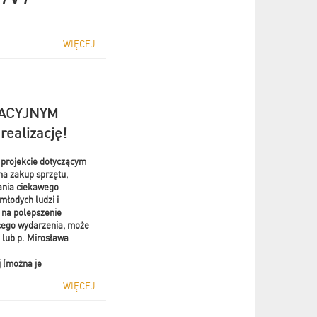
WIĘCEJ
PACYJNYM
realizację!
m projekcie dotyczącym
na zakup sprzętu,
wania ciekawego
młodych ludzi i
 na polepszenie
ącego wydarzenia, może
 lub p. Mirosława
j (można je
WIĘCEJ
 tajnych wyborach
raszamy do udziału.