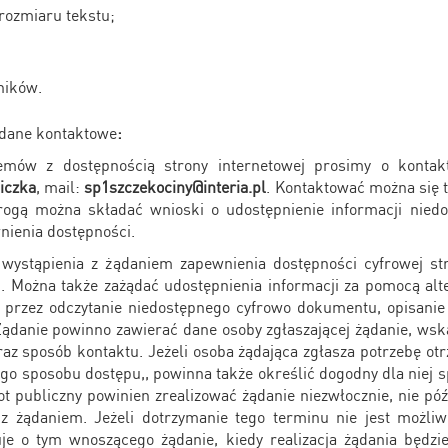
rozmiaru tekstu;
ników.
 dane kontaktowe
:
mów z dostępnością strony internetowej prosimy o kontak
iczka
, mail:
sp1szczekociny@interia.pl
. Kontaktować można się t
gą można składać wnioski o udostępnienie informacji niedo
nienia dostępności.
ystąpienia z żądaniem zapewnienia dostępności cyfrowej str
u. Można także zażądać udostępnienia informacji za pomocą a
 przez odczytanie niedostępnego cyfrowo dokumentu, opisanie
 Żądanie powinno zawierać dane osoby zgłaszającej żądanie, wska
raz sposób kontaktu. Jeżeli osoba żądająca zgłasza potrzebę otr
o sposobu dostępu,, powinna także określić dogodny dla niej 
ot publiczny powinien zrealizować żądanie niezwłocznie, nie póź
 z żądaniem. Jeżeli dotrzymanie tego terminu nie jest możliw
uje o tym wnoszącego żądanie, kiedy realizacja żądania będzi