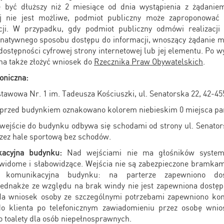
 być dłuższy niż 2 miesiące od dnia wystąpienia z żądaniem
ej nie jest możliwe, podmiot publiczny może zaproponować 
ji. W przypadku, gdy podmiot publiczny odmówi realizacji
rnatywnego sposobu dostępu do informacji, wnoszący żądanie 
ostępności cyfrowej strony internetowej lub jej elementu. Po 
na także złożyć wniosek do
Rzecznika Praw Obywatelskich
.
oniczna:
stawowa Nr. 1 im. Tadeusza Kościuszki, ul. Senatorska 22, 42-45
 przed budynkiem oznakowano kolorem niebieskim 0 miejsca pa
 wejście do budynku odbywa się schodami od strony ul. Senatorsk
przez hale sportową bez schodów.
acyjna budynku:
Nad wejściami nie ma głośników system
widome i słabowidzące. Wejścia nie są zabezpieczone bramka
ć komunikacyjna budynku: na parterze zapewniono do
jednakże ze względu na brak windy nie jest zapewniona dostę
Na wniosek osoby ze szczególnymi potrzebami zapewniono ko
o klienta po telefonicznym zawiadomieniu przez osobę wnio
o toalety dla osób niepełnosprawnych.