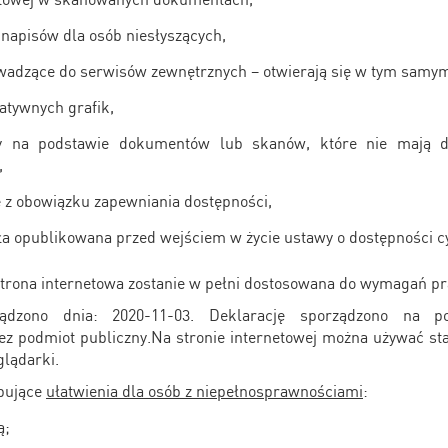
ą napisów dla osób niesłyszących,
rowadzące do serwisów zewnętrznych – otwierają się w tym samym
atywnych grafik,
ły na podstawie dokumentów lub skanów, które nie mają d
,
 z obowiązku zapewniania dostępności,
ła opublikowana przed wejściem w życie ustawy o dostępności c
strona internetowa zostanie w pełni dostosowana do wymagań p
ądzono dnia:
2020-11-03. Deklarację sporządzono na p
ez podmiot publiczny.Na stronie internetowej można używać s
lądarki.
ępujące
ułatwienia dla osób z niepełnosprawnościami
:
ą;