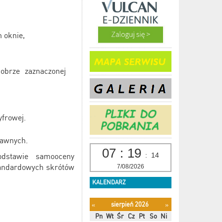
 oknie,
obrze zaznaczonej
yfrowej.
rawnych.
07
:
19
:
14
odstawie samooceny
tandardowych skrótów
7/08/2026
KALENDARZ
sierpień 2026
«
»
Pn
Wt
Śr
Cz
Pt
So
Ni