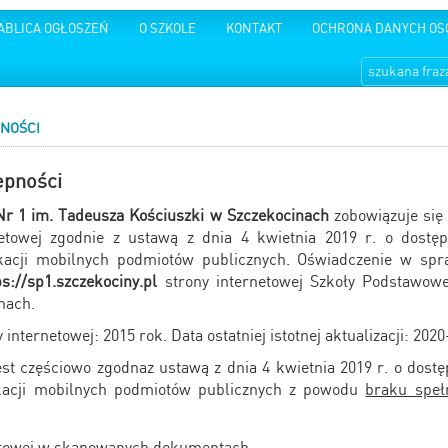
ABLICA OGŁOSZEŃ
O SZKOLE
KONTAKT
OCHRONA DANYCH O
NOŚCI
ępności
r 1 im. Tadeusza Kościuszki w Szczekocinach
zobowiązuje się
netowej zgodnie z ustawą z dnia 4 kwietnia 2019 r. o dostęp
ikacji mobilnych podmiotów publicznych. Oświadczenie w sp
ps://
sp1.szczekociny
.pl
strony internetowej Szkoły Podstawow
nach.
 internetowej: 2015 rok. Data ostatniej istotnej aktualizacji: 202
est częściowo zgodnaz ustawą z dnia 4 kwietnia 2019 r. o dostę
ikacji mobilnych podmiotów publicznych z powodu
braku speł
stowej w skanowanych dokumentach,