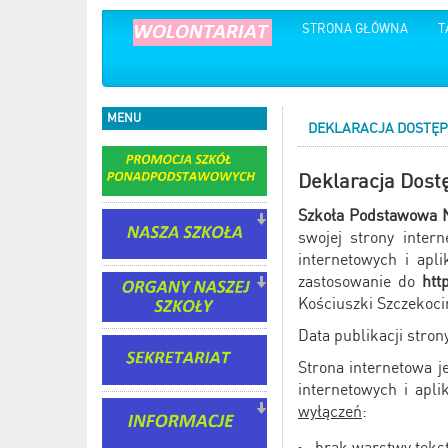
STRONA GŁÓWNA
T
MENU
DEKLARACJA DOSTĘP
Deklaracja Dost
Szkoła Podstawowa N
swojej strony inter
internetowych i apl
zastosowanie do
htt
Kościuszki Szczekoci
Data publikacji strony
Strona internetowa j
internetowych i apl
wyłączeń
:
brak warstwy tek