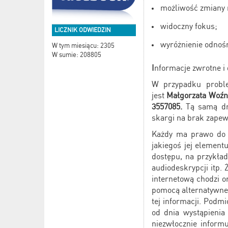
możliwość zmiany 
widoczny fokus;
LICZNIK ODWIEDZIN
wyróżnienie odnoś
W tym miesiącu: 2305
W sumie: 208805
I
nformacje zwrotne i
W przypadku proble
jest
Małgorzata Woźn
3557085.
Tą samą dro
skargi na brak zapew
Każdy ma prawo do w
jakiegoś jej element
dostępu, na przykład
audiodeskrypcji itp.
internetową chodzi o
pomocą alternatywneg
tej informacji. Podmi
od dnia wystąpienia
niezwłocznie inform