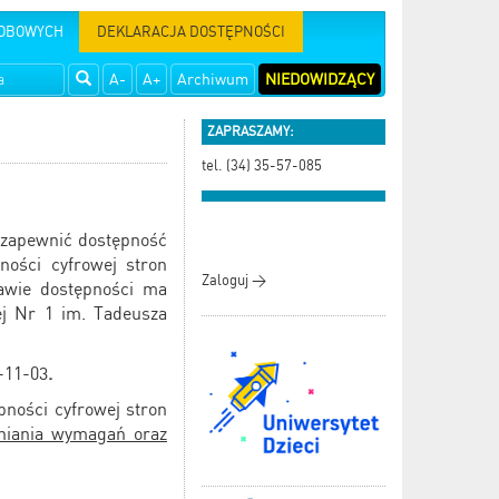
SOBOWYCH
DEKLARACJA DOSTĘPNOŚCI
A-
A+
Archiwum
NIEDOWIDZĄCY
ZAPRASZAMY:
tel. (34) 35-57-085
 zapewnić dostępność
ności cyfrowej stron
Zaloguj >
rawie dostępności ma
ej Nr 1 im. Tadeusza
0-11-03
.
pności cyfrowej stron
niania wymagań oraz