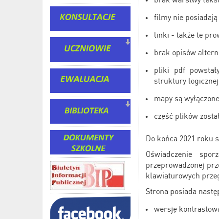
filmy nie posiadaj
linki - także te p
brak opisów altern
pliki pdf powsta
struktury logicznej
mapy są wyłączone
część plików zosta
Do końca 2021 roku 
Oświadczenie sporz
przeprowadzonej prz
klawiaturowych przeg
Strona posiada nast
wersję kontrastow