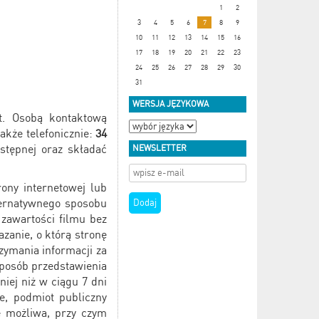
1
2
3
4
5
6
7
8
9
10
11
12
13
14
15
16
17
18
19
20
21
22
23
24
25
26
27
28
29
30
31
WERSJA JĘZYKOWA
t. Osobą kontaktową
akże telefonicznie:
34
stępnej oraz składać
NEWSLETTER
ony internetowej lub
lternatywnego sposobu
 zawartości filmu bez
zanie, o którą stronę
zymania informacji za
sposób przedstawienia
niej niż w ciągu 7 dni
e, podmiot publiczny
e możliwa, przy czym