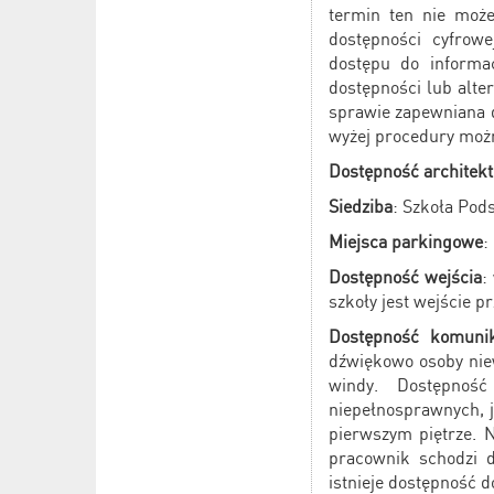
termin ten nie może
dostępności cyfrow
dostępu do informac
dostępności lub alte
sprawie zapewniana d
wyżej procedury moż
Dostępność architekt
Siedziba
: Szkoła Pod
Miejsca parkingowe
:
Dostępność wejścia
:
szkoły jest wejście 
Dostępność komunik
dźwiękowo osoby nie
windy. Dostępnoś
niepełnosprawnych, 
pierwszym piętrze. 
pracownik schodzi d
istnieje dostępność d