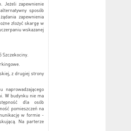
. Jeżeli zapewnienie
alternatywny sposób
 żądania zapewnienia
możne złożyć skargę w
wyczerpaniu wskazanej
5 Szczekociny.
rkingowe.
iej, z drugiej strony
u naprowadzającego
mi. W budynku nie ma
stępność dla osób
pność pomieszczeń na
munikację w formie -
skującą. Na parterze