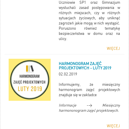
Uczniowie SP1 oraz Gimnazjum
wysłuchali zasad postępowania w
różnych miejscach, czy w różnych
sytuacjach życiowych, aby uniknąć
zagrożeń jakie mogą w nich wystąpić.
Poruszono również tematykę
bezpieczeństwa w domu oraz na
ulicy.
WIĘCEJ
Kliknij WIĘCEJ, aby obejrzeć
fotorelację.
HARMONOGRAM ZAJĘĆ
PROJEKTOWYCH - LUTY 2019
02.02.2019
Informujemy, że miesięczny
harmonogram zajęć projektowych
znajduje się w zakładce
Informacje
->
Miesięczny
harmononogram zajęć projektowych.
WIĘCEJ