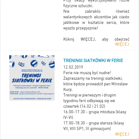
Przy okazji wykorzystywano różne
fizyczne sztuczki.
Nie zabrakło również
walentynkowych akcentów jak ciasto
jabłkowe w kształcie serca, które
wyszło przepysznie!
Kliknij WIĘCEJ, aby obejrzeć
WIĘCEJ
fotorelację.
TRENINGI SIATKÓWKI W FERIE
12.02.2019
Ferie nie muszą być nudne!
Zapraszamy na treningi siatkówki,
które będzie prowadził pan Mirosław
Kurp.
Treningi w pierwszym i drugim
tygodniu ferii odbywają się we
czwartek (14.02 i 21.02)
16.00-17.30 - grupa młodsza (klasy
IV-VI)
17.00-18.30 - grupa starsza (klasy
VII, VIII SP1, III gimnazjum)
WIĘCEJ