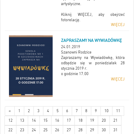
artystyczne.
Kliknij WIĘCEJ, aby obejrzeć
fotorelację.
WIĘCEJ
ZAPRASZAMY NA WYWIADÓWKĘ
24.01.2019
Szanowni Rodzice
Zapraszamy na Wywiadówkę, która
odbędzie się w poniedziałek 28
stycznia 2019 r.
o godzinie 17.00
WIĘCEJ
«
1
2
3
4
5
6
7
8
9
10
11
12
13
14
15
16
17
18
19
20
21
22
23
24
25
26
27
28
29
30
31