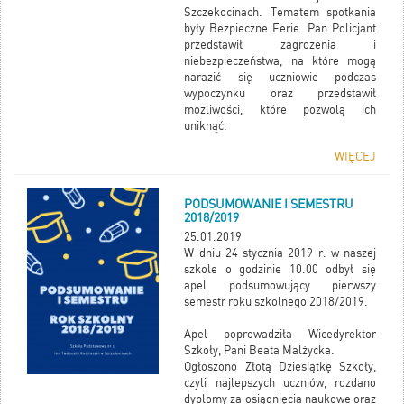
Szczekocinach. Tematem spotkania
były Bezpieczne Ferie. Pan Policjant
przedstawił zagrożenia i
niebezpieczeństwa, na które mogą
narazić się uczniowie podczas
wypoczynku oraz przedstawił
możliwości, które pozwolą ich
uniknąć.
WIĘCEJ
Kliknij WIĘCEJ, aby obejrzeć
fotorelację.
PODSUMOWANIE I SEMESTRU
2018/2019
25.01.2019
W dniu 24 stycznia 2019 r. w naszej
szkole o godzinie 10.00 odbył się
apel podsumowujący pierwszy
semestr roku szkolnego 2018/2019.
Apel poprowadziła Wicedyrektor
Szkoły, Pani Beata Malżycka.
Ogłoszono Złotą Dziesiątkę Szkoły,
czyli najlepszych uczniów, rozdano
dyplomy za osiągnięcia naukowe oraz