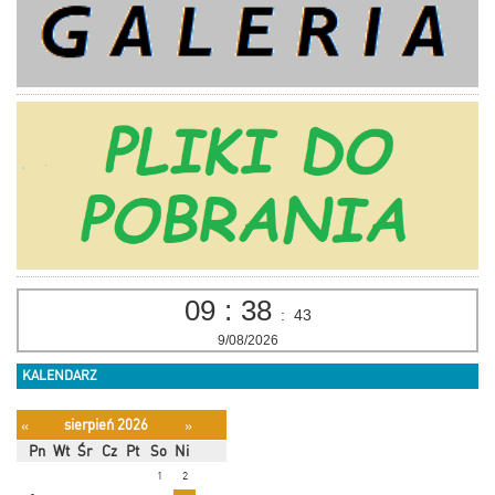
09
:
38
:
44
9/08/2026
KALENDARZ
sierpień 2026
«
»
Pn
Wt
Śr
Cz
Pt
So
Ni
1
2