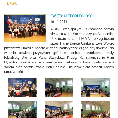
NEWS
ŚWIĘTO NIEPODLEGŁOŚCI
10.11.2016
W dniu dzisiejszym 10 listopada odbyła
się w naszej szkole uroczysta Akademia.
Uczniowie klas III,IV,V,VI przygotowani
przez Panie Dorotę Czekała, Ewę Wójcik
przedstawili bardzo bogatą w treści patriotyczne część artystyczna. Na
wstepie powitali przybyłych gości w osobach: dyrektora szkoły
P.Elżbietę Drej oraz Pana Stanisława Krupę. Na zakończenie Pani
Dyrektor przekazała uczniom wiele ciekawych treści dotyczących
święta oraz podziękowała Panu Krupie i nauczycielom organizującym
uroczystość.