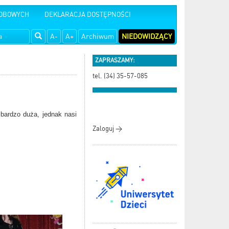
SOBOWYCH
DEKLARACJA DOSTĘPNOŚCI
A-
A+
Archiwum
NIEDOWIDZĄCY
ZAPRASZAMY:
tel. (34) 35-57-085
 bardzo duża, jednak nasi
Zaloguj >