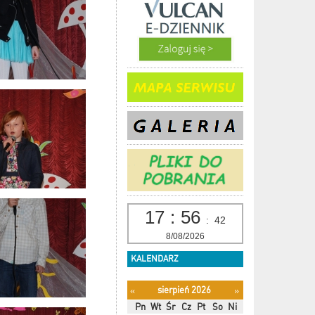
17
:
56
:
43
8/08/2026
KALENDARZ
sierpień 2026
«
»
Pn
Wt
Śr
Cz
Pt
So
Ni