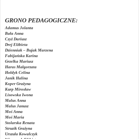
GRONO PEDAGOGICZNE:
Adamus Jolanta
Bała Anna
Czyż Dariusz
Drej Elżbieta
Dzienniak – Bujak Marzena
Fabijańska Karina
Grzelka Mariusz
Haras Małgorzata
Hołdyk Celina
Janik Halina
Koper Grażyna
Kurp Mirosław
Lisowska Iwona
Malus Anna
Malus Janusz
Moś Anna
Moś Maria
Stolarska Renata
Struzik Grażyna
Urszula Kowalczyk