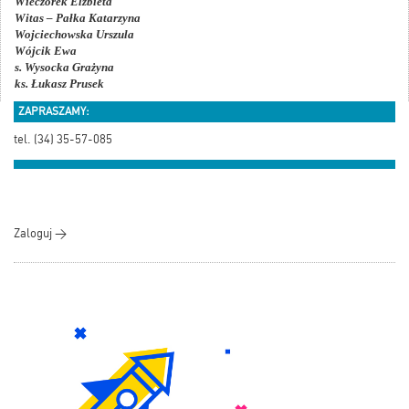
Wieczorek Elżbieta
Witas – Pałka Katarzyna
Wojciechowska Urszula
Wójcik Ewa
s. Wysocka Grażyna
ks. Łukasz Prusek
ZAPRASZAMY:
tel. (34) 35-57-085
Zaloguj >