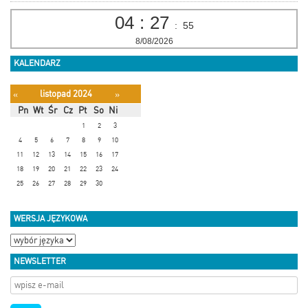
04
:
27
:
56
8/08/2026
KALENDARZ
listopad 2024
«
»
Pn
Wt
Śr
Cz
Pt
So
Ni
1
2
3
4
5
6
7
8
9
10
11
12
13
14
15
16
17
18
19
20
21
22
23
24
25
26
27
28
29
30
WERSJA JĘZYKOWA
NEWSLETTER